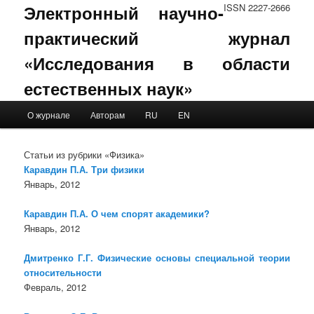
Электронный научно-
ISSN 2227-2666
практический журнал
«Исследования в области
естественных наук»
Main menu
О журнале
Авторам
RU
EN
Skip to primary content
Skip to secondary content
Статьи из рубрики «Физика»
Каравдин П.А. Три физики
Январь, 2012
Каравдин П.А. О чем спорят академики?
Январь, 2012
Дмитренко Г.Г. Физические основы специальной теории
относительности
Февраль, 2012