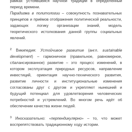
рамках устоявшейся научной традиции в определённый
период времени.
Парадигма в политологии
– совокупность познавательных
принципов и приёмов отображения политической реальности,
задающих логику организации знаний, модель
теоретического истолкования данной группы социальных
явлений.
2
Википедия:
Устойчивое развитие
(англ.
sustainable
development
) – гармоничное (правильное, равномерное,
сбалансированное) развитие – это процесс изменений, в
котором эксплуатация природных ресурсов, направление
инвестиций, ориентация научно-технического развития,
развитие личности и институциональные изменения
согласованы друг с другом и укрепляют нынешний и
будущий потенциал для удовлетворения человеческих
потребностей и устремлений. Во многом речь идёт об
обеспечении качества жизни людей.
3
Иносказательно:
«
перпендикулярно
» – то, что может
воспрепятствовать традиционному ходу истории.