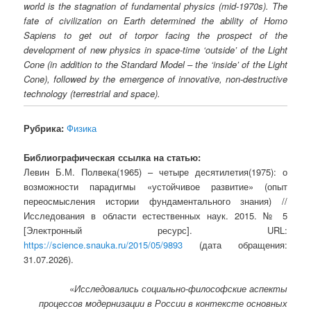
world is the stagnation of fundamental physics (mid-1970s). The
fate of civilization on Earth determined the ability of Homo
Sapiens to get out of torpor facing the prospect of the
development of new physics in space-time ‘outside’ of the Light
Cone (in addition to the Standard Model – the ‘inside’ of the Light
Cone), followed by the emergence of innovative, non-destructive
technology (terrestrial and space).
Рубрика:
Физика
Библиографическая ссылка на статью:
Левин Б.М. Полвека(1965) – четыре десятилетия(1975): о
возможности парадигмы «устойчивое развитие» (опыт
переосмысления истории фундаментального знания) //
Исследования в области естественных наук. 2015. № 5
[Электронный ресурс]. URL:
https://science.snauka.ru/2015/05/9893
(дата обращения:
31.07.2026).
«
Исследовались социально-философские аспекты
процессов модернизации в России в контексте основных