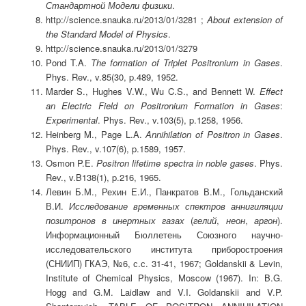
Стандартной Модели физики
.
http://science.snauka.ru/2013/01/3281 ;
About extension of
the Standard Model of Physics
.
http://science.snauka.ru/2013/01/3279
Pond T.A.
The formation of Triplet Positronium in Gases
.
Phys. Rev., v.85(30, p.489, 1952.
Marder S., Hughes V.W., Wu C.S., and Bennett W.
Effect
an Electric Field on Positronium Formation in Gases
:
Experimental
. Phys. Rev., v.103(5), p.1258, 1956.
Heinberg M., Page L.A.
Annihilation of Positron in Gases
.
Phys. Rev., v.107(6), p.1589, 1957.
Osmon P.E.
Positron lifetime spectra in noble gases
. Phys.
Rev., v.B138(1), p.216, 1965.
Левин Б.М., Рехин Е.И., Панкратов В.М., Гольданский
В.И.
Исследование временных спектров аннигиляции
позитронов в инертных газах
(
гелий
,
неон
,
аргон
).
Информационный Бюллетень Союзного научно-
исследовательского института приборостроения
(СНИИП) ГКАЭ, №6, с.с. 31-41, 1967; Goldanskii & Levin,
Institute of Chemical Physics, Moscow (1967). In: B.G.
Hogg and G.M. Laidlaw and V.I. Goldanskii and V.P.