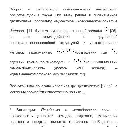
Вопрос о регистрации
одноквантовой аннигиляции
ортопозитрония
также мог быть решён в обозначенное
десятилетие, поскольку неуместное «
классическое понятие
фотона
» [14] было уже дополнено теорией
нотофа
[26],
а его взаимодействие с двузначной
пространственноподобной структурой и детектирование
методом задержанных
-
-совпадений, где
/
ядерный гамма-квант/«
старт
» и
/аннигиляционный
гамма-квант/«
стоп
» (
фотон
или
нотоф
), –
идеей
антикомптоновского рассеяния
[27].
Всё это было показано через четыре десятилетия [28,29], а
могло бы произойти существенно раньше…
____________________________________
1
Википедия:
Парадигма в методологии науки
–
совокупность ценностей, методов, подходов, технических
навыков и средств, принятых в научном сообществе в