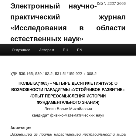
Электронный научно-
ISSN 2227-2666
практический журнал
«Исследования в области
естественных наук»
Main menu
О журнале
Авторам
RU
EN
Skip to primary content
Skip to secondary content
УДК 539.165; 539.182.2; 531.51/159.922 + 008.2
ПОЛВЕКА(1965) – ЧЕТЫРЕ ДЕСЯТИЛЕТИЯ(1975): О
ВОЗМОЖНОСТИ ПАРАДИГМЫ «УСТОЙЧИВОЕ РАЗВИТИЕ»
(ОПЫТ ПЕРЕОСМЫСЛЕНИЯ ИСТОРИИ
ФУНДАМЕНТАЛЬНОГО ЗНАНИЯ)
Левин Борис Михайлович
кандидат физико-математических наук
Аннотация
Важнейшей из причин нарастающей нестабильности мира