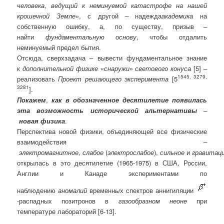
человека
,
ведущий к неминуемой катастрофе на нашей
крошечной Земле
», с другой – надежда
академика
на
собственную ошибку, а, по существу, призыв –
найти
фундаментальную
основу
, чтобы отдалить
неминуемый предел бытия.
Отсюда, сверхзадача – вывести фундаментальное знание
к
дополнительной физике
«
снаружи
»
светового конуса
[5] –
1545, 3279,
реализовать
Проект решающего эксперимента
[5
3281
].
Покажем
,
как в обозначенное десятилетие появилась
эта возможность исторической альтернативы
–
новая физика
.
Перспектива новой физики, объединяющей все физические
взаимодействия –
электромагнитное
,
слабое
(
электрослабое
),
сильное
и
гравитац
открылась в это десятилетие (1965-1975) в США, России,
Англии и Канаде экспериментами по
наблюдению
аномалий
временн
ы
х спектров аннигиляции
-распадных позитронов в
газообразном неоне
при
температуре лабораторий [6-13].