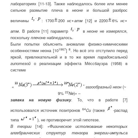
лабораториях [11-13]. Также наблюдалось более или менее
сильное размытие плеча в
неоне
и большой разброс
величины
: 1700
200
нс
атм
[12] и 2200
6%
нс
атм
. В работе [11] параметр
в
неоне
не измерялся,
поскольку
плечо
не наблюдалось.
Были попытки объяснить аномалии физико-химическими
1967
8
особенностями неона [10
]
. Но всё это отступило перед
яркой, привлекательной и в то же время
парадоксальной
гипотезой
о реализации эффекта Мёссбауэра (1958) в
системе
«
газообразный
неон
(~
22
9%
Ne
)»
–
заявка на новую физику
. То, что в работе [7]
64
использовался источник позитронов
Cu
(также
-распад
типа
), не противоречит этой гипотезе.
В теории
[14]:
«
Физическое истолкование некоторых
алгебраических структур тензора энергии-импульса