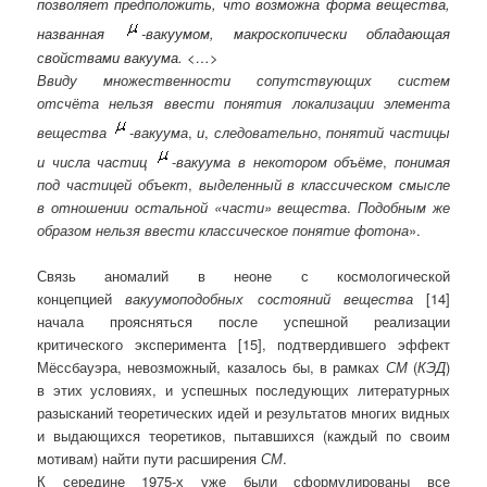
позволяет предположить, что возможна форма вещества,
названная
-вакуумом, макроскопически обладающая
свойствами вакуума. <…>
Ввиду множественности сопутствующих систем
отсчёта нельзя ввести понятия локализации элемента
вещества
-
вакуума
,
и
,
следовательно
,
понятий частицы
и числа частиц
-
вакуума в некотором объёме
,
понимая
под частицей объект
,
выделенный в классическом смысле
в отношении остальной «части» вещества
.
Подобным же
образом нельзя ввести классическое понятие фотона
».
Связь аномалий в неоне с космологической
концепцией
вакуумоподобных состояний вещества
[14]
начала проясняться после успешной реализации
критического эксперимента [15], подтвердившего эффект
Мёссбауэра, невозможный, казалось бы, в рамках
СМ
(
КЭД
)
в этих условиях, и успешных последующих литературных
разысканий теоретических идей и результатов многих видных
и выдающихся теоретиков, пытавшихся (каждый по своим
мотивам) найти пути расширения
СМ
.
К середине 1975-х уже были сформулированы все