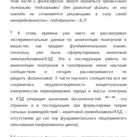
том числе и философские
,
могут оказаться чрезвычайно
полезными
“
подсказками
”
для развития физики
,
но они
никогда не становятся решающими в силу своей
неопределенности
»;
подчёркнуто – Б
.
Л.
8
К этому времени уже никто не рассматривал
экспериментальные данные по аннигиляции позитронов в
веществе, как предмет
фундаментального
знания,
поскольку уже была сформулирована
квантовая
электродинамика
/
КЭД
. Эта и последующие работы по
аннигиляции позитронов в газообразном неоне научным
сообществом и сегодня рассматриваются по
разделу
физикохимия
. У части научного сообщества всё же
сохранилась неудовлетворённость концептуальным
компромиссом перенормировки заряда и массы электрона
в
КЭД
(операция вычитания бесконечностей:
; это
отражено и в последующем, при формулировке теории
сильных взаимодействий –
квантовой хромодинамики
/
КХД
, –
отсутствием до сих пор фундаментального общепринятого
обоснования
конфайнмента цвета
).
9