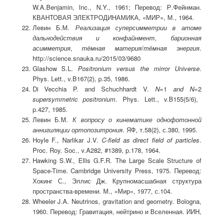
W.A.Benjamin, Inc., N.Y., 1961; Перевод: Р.Фейнман.
КВАНТОВАЯ ЭЛЕКТРОДИНАМИКА, «МИР», М., 1964.
Левин Б.М.
Реализация суперсимметрии в атоме
дальнодействия и конфайнмент
,
барионная
асимметрия
,
тёмная материя
/
тёмная энергия
.
http://science.snauka.ru/2015/03/9680
Glashow S.L.
Positronium versus the mirror Universe
.
Phys. Lett., v.B167(2), p.35, 1986.
Di Vecchia P. and Schuchhardt V.
N=
1
and N=
2
supersymmetric positronium
. Phys. Lett., v.B155(5/6),
p.427, 1985.
Левин Б.М.
К вопросу о кинематике однофотонной
аннигиляции ортопозитрония
. ЯФ, т.58(2), с.380, 1995.
Hoyle F., Narlikar J.V.
C-field as direct field of particles
.
Proc. Roy. Soc., v.A282, #1389, p.178, 1964.
Hawking S.W., Ellis G.F.R. The Large Scale Structure of
Space-Time. Cambridge University Press, 1975. Перевод:
Хокинг С., Эллис Дж. Крупномасшабная структура
пространства-времени. М., «Мир», 1977, с.104.
Wheeler J.A. Neutrinos, gravitation and geometry. Bologna,
1960. Перевод: Гравитация, нейтрино и Вселенная. ИИН,