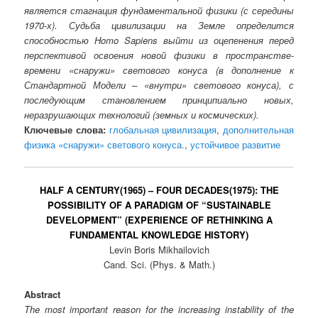
является стагнация фундаментальной физики (с середины
1970-х). Судьба цивилизации на Земле определится
способностью Homo Sapiens выйти из оцепенения перед
перспективой освоения новой физики в пространстве-
времени «снаружи» светового конуса (в дополнение к
Стандартной Модели – «внутри» светового конуса), с
последующим становлением принципиально новых,
неразрушающих технологий (земных и космических).
Ключевые слова:
глобальная цивилизация
,
дополнительная
физика «снаружи» светового конуса.
,
устойчивое развитие
HALF A CENTURY(1965) – FOUR DECADES(1975): THE
POSSIBILITY OF A PARADIGM OF “SUSTAINABLE
DEVELOPMENT” (EXPERIENCE OF RETHINKING A
FUNDAMENTAL KNOWLEDGE HISTORY)
Levin Boris Mikhailovich
Cand. Sci. (Phys. & Math.)
Abstract
The most important reason for the increasing instability of the