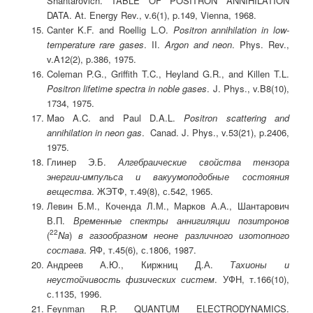
Shantarovich. TABLE OF POSITRON ANNIHILATION
DATA. At. Energy Rev., v.6(1), p.149, Vienna, 1968.
Canter K.F. and Roellig L.O.
Positron annihilation in low-
temperature rare gases
. II.
Argon and neon
. Phys. Rev.,
v.A12(2), p.386, 1975.
Coleman P.G., Griffith T.C., Heyland G.R., and Killen T.L.
Positron lifetime spectra in noble gases
. J. Phys., v.B8(10),
1734, 1975.
Mao A.C. and Paul D.A.L.
Positron scattering and
annihilation in neon gas
. Canad. J. Phys., v.53(21), p.2406,
1975.
Глинер Э.Б.
Алгебраические свойства тензора
энергии-импульса и вакуумоподобные состояния
вещества
. ЖЭТФ, т.49(8), с.542,
1965.
Левин Б.М., Коченда Л.М., Марков А.А., Шантарович
В.П.
Временн
ы
е спектры аннигиляции
позитронов
22
(
Na
)
в газообразном неоне различного изотопного
состава
. ЯФ, т.45(6), с.1806, 1987.
Андреев А.Ю., Киржниц Д.А.
Тахионы и
неустойчивость физических систем
.
УФН, т.166(10),
с.1135, 1996.
Feynman R.P. QUANTUM ELECTRODYNAMICS.