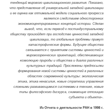
тенденций мирового цивилизационного развития. Показано,
что представление об универсальной западной цивилизации
и ее оценка как оптимальной модели социального прогресса
является следствием односторонних
экономикоцентрированных концепций истории. Сделан
вывод
,
что
,
если переход к постиндустриальному
обществу произойдет при господстве ценностей западной
цивилизации
,
то глобальные проблемы примут
катастрофические формы. Будущее общества
связывается с принятием системы ценностей и
мировоззренческих ориентаций
,
обеспечивающих
коэволюцию природы и общества и диалог различных
культурных традиций. Прослежены предпосылки
формирования новой системы ценностей в различных
областях современной культуры
:
экологическая
этика
,
этика ненасилия
,
новые стратегии управления
сложными развивающимися системами в технике
,
новые
типы философского дискурса
,
снимающие оппозицию
субъекта и объекта
».
Из
Отчета о деятельности РАН в 1998 г.