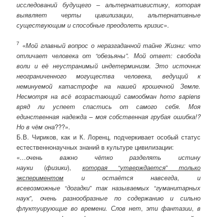
исследований будущего – альтернативистику
,
которая
выявляет черты цивилизации
,
альтернативные
существующим и способные преодолеть кризис
».
7
«
Мой главный вопрос о неразгаданной тайне Жизни: что
отличает человека от “обезьяны”. Мой ответ: свобода
воли и её неустранимый индетерминизм. Это источник
неограниченного могущества человека, ведущий к
неминуемой катастрофе на нашей крошечной Земле.
Несмотря на всё возрастающий самообман homo sapiens
вряд ли успеет спастись от самого себя. Моя
единственная надежда – моя собственная грубая ошибка!?
Но в чём она
???».
Б.В. Чириков, как и К. Лоренц, подчеркивает особый статус
естественнонаучных знаний в культуре цивилизации:
«
…очень важно чётко разделять истину
науки
(
физики
),
которая
“
утверждается
”
только
экспериментом
и остаётся навсегда
,
и
всевозможные
“
догадки
”
так называемых
“
гуманитарных
наук
”
, очень разнообразные по содержанию и сильно
флуктуирующие во времени. Слов нет
,
эти фантазии
,
в