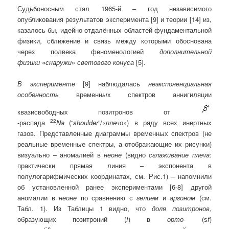
Судьбоносным стал 1965-й – год независимого
опубликования результатов эксперимента [9] и теории [14] из,
казалось бы, идейно отдалённых областей фундаментальной
физики, сближение и связь между которыми обоснована
через полвека феноменологией
дополнительной
физики
«
снаружи
»
светового конуса
[5].
В эксперименте
[9] наблюдалась
неэкспоненциальная
особенность
временн
ы
х спектров аннигиляции
квазисвободных позитронов от
22
-распада
Na
(“
shoulder
”/«
плечо
») в ряду всех инертных
газов. Представленные диаграммы временн
ы
х спектров (не
реальные временн
ы
е спектры, а отображающие их рисунки)
визуально – аномалией в
неоне
(видно
сглаживание плеча
:
практически прямая линия – экспонента в
полулогарифмических координатах, см. Рис.1) – напомнили
об установленной ранее экспериментами [6-8] другой
аномалии в
неоне
по сравнению с
гелием
и
аргоном
(см.
Табл. 1). Из Таблицы 1 видно, что
доля позитронов
,
образующих позитроний (
f
) в
орто
- (
ѕ
f
)