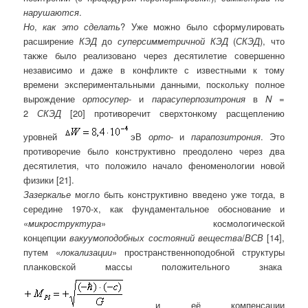
нарушаются
.
Но
,
как это сделать
? Уже можно было сформулировать
расширение
КЭД
до
суперсимметричной КЭД
(
СКЭД
), что
также было реализовано через десятилетие совершенно
независимо и даже в конфликте с известными к тому
времени экспериментальными данными, поскольку полное
вырождение
ортосупер
- и
парасуперпозитрония
в
N
=
2
СКЭД
[20] противоречит сверхтонкому расщеплению
уровней
эВ
орто
- и
парапозитрония
. Это
противоречие было конструктивно преодолено через два
десятилетия, что положило начало феноменологии новой
физики [21].
Зазеркалье
могло быть конструктивно введено уже тогда, в
середине 1970-х, как фундаментальное обоснование и
«
микроструктура
» космологической
концепции
вакуумоподобных состояний вещества
/
ВСВ
[14],
путем «
локализации
» пространственноподобной структуры
планковской массы положительного знака
и её компенсации