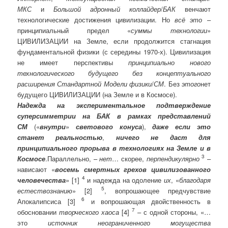
МКС
и
Большой адронный коллайдер
/
БАК
венчают
технологические достижения цивилизации. Но
всё это
–
принципиальный предел «
суммы технологии
»
ЦИВИЛИЗАЦИИ на Земле, если продолжится стагнация
фундаментальной физики (с середины 1970-х). Цивилизация
не имеет перспективы
принципиально нового
технологического будущего
без концептуального
расширения Стандартной Модели физики
/
СМ
. Без
этого
нет
будущего ЦИВИЛИЗАЦИИ (на Земле и в Космосе).
Надежда на экспериментальное подтверждение
суперсимметрии на БАК в рамках представлений
СМ
(«
внутри
»
светового конуса
),
даже если это
станет реальностью
,
ничего не даст для
принципиального прорыва в технологиях
на Земле и в
3
Космосе
.
Параллельно, –
нет
… скорее,
перпендикулярно
–
нависают «
восемь смертных грехов цивилизованного
4
человечества
» [1]
и надежда на одоление
их
, «
благодаря
5
естествознанию
» [2]
, вопрошающее предчувствие
6
Апокалипсиса [3]
и вопрошающая двойственность в
7
обосновании
творческого хаоса
[4]
– с одной стороны, «…
это
источник неограниченного могущества