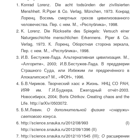
Konrad Lorenz. Die acht todsünden der zivilisierten
Menshheit. R.Piper & Co. Verlag, München, 1973. Конрад
Лоренц. Восемь смертных грехов цивилизованного
человечества. Пер. с нем. М., «Республика», 1998.
K. Lorenz. Die Rückseite des Spiegels: Versuch einer
Naturgeschichte menschlichen Erkennens. Piper & Co.
Verlag, 1973. К. Лоренц. Оборотная сторона зеркала,
Пер. с нем. М., «Республика», 1998.
И.В. Бестужев-Лада. Альтернативная цивилизация. М.,
«Алгоритм», 2003; И.В.Бестужев-Лада. В преддверии
Страшного Суда, или Избежим ли предречённого в
Апокалипсисе? М., «ФОН», 1996.
Б.В.Чириков. Творческий хаос и Жизнь. ННЦ СО РАН,
ИЯФ им. Г.И.Будкера. Ежегодный отчёт-2003.
Новосибирск, 2004; Boris Chirikov. Creating chaos and the
Life. http://arXiv/0503072.
Б.М.Левин.
О дополнительной физике
«
снаружи
»
светового конуса
.
http://science.snauka.ru/2012/08/993 (I)
http://science.snauka.ru/2012/09/1396 (II)
http://science.snauka.ru/2012/10/1545 (III);
О
расширении