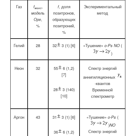
Газ
f
,
f
, доля
Экспериментальный
макс
модель
позитронов,
метод
Оре
,
образующих
%
позитроний,
%
Гелий
28
32
3 (1) [6]
«Тушение»
o-Ps
NO
(
)
Неон
32
Спектр энергий
55
6 (1,2)
[7]
аннигиляционных
-квантов
28
3 (140)
Временн
о
й
[10]
спектрометр
Аргон
43
«Тушение»
o-Ps
(
31
3 (1) [6]
)
NO
Спектр энергий
36
6 (1,2)