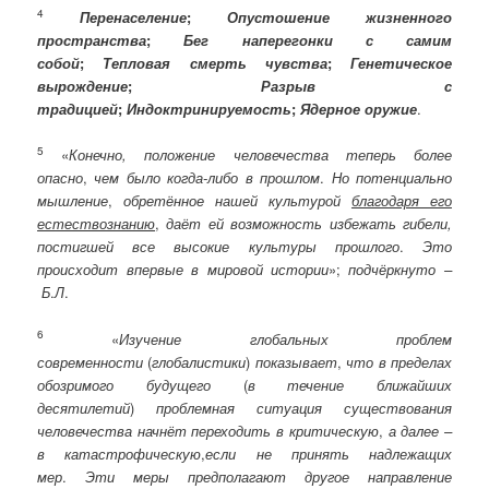
4
Перенаселение
;
Опустошение жизненного
пространства
;
Бег наперегонки с самим
собой
;
Тепловая смерть чувства
;
Генетическое
вырождение
;
Разрыв с
традицией
;
Индоктринируемость
;
Ядерное оружие
.
5
«
Конечно, положение человечества теперь более
опасно
,
чем было когда-либо в прошлом
.
Но потенциально
мышление
,
обретённое нашей культурой
благодаря его
естествознанию
,
даёт ей возможность избежать гибели,
постигшей все высокие культуры прошлого
.
Это
происходит впервые в мировой истории
»;
подчёркнуто –
Б
.
Л
.
6
«
Изучение глобальных проблем
современности
(
глобалистики
)
показывает
,
что в пределах
обозримого будущего
(
в течение ближайших
десятилетий
)
проблемная ситуация существования
человечества начнёт переходить в критическую
,
а далее –
в катастрофическую
,
если не принять надлежащих
мер
.
Эти меры предполагают другое направление