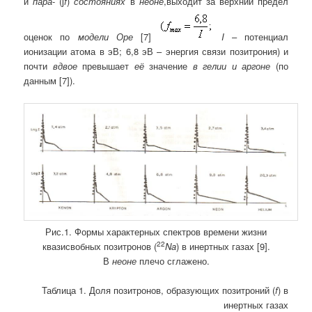
и
пара
-
(ј
f
)
состояниях
в
неоне
,
выходит за верхний предел
оценок по
модели
Оре
[7]
I
– потенциал
ионизации атома в эВ; 6,8 эВ – энергия связи позитрония) и
почти
вдвое
превышает
её
значение
в гелии и аргоне
(по
данным [7]).
Рис.1. Формы характерных спектров времени жизни
22
квазисвобных позитронов (
Na
) в инертных газах [9].
В
неоне
плечо сглажено.
Таблица 1.
Доля позитронов, образующих позитроний (
f
) в
инертных газах