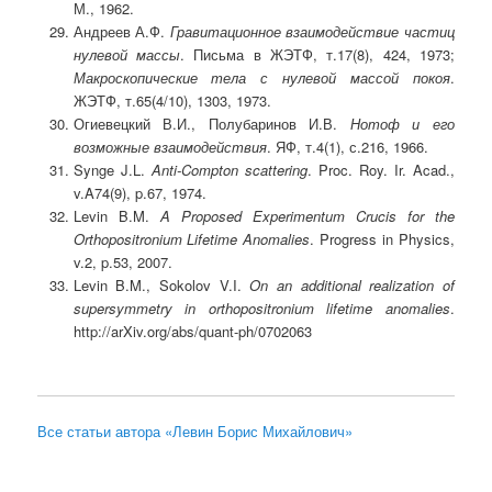
М., 1962.
Андреев А.Ф.
Гравитационное взаимодействие частиц
нулевой массы
. Письма в ЖЭТФ, т.17(8), 424, 1973;
Макроскопические тела с нулевой массой покоя
.
ЖЭТФ, т.65(4/10), 1303, 1973.
Огиевецкий В.И., Полубаринов И.В.
Нотоф и его
возможные взаимодействия
. ЯФ, т.4(1), с.216, 1966.
Synge J.L.
Anti-Compton scattering
. Proc. Roy. Ir. Acad.,
v.A74(9), p.67, 1974.
Levin B.M.
A Proposed Experimentum Crucis for the
Orthopositronium Lifetime Anomalies
. Progress in Physics,
v.2, p.53, 2007.
Levin B.M., Sokolov V.I.
On an additional realization of
supersymmetry in orthopositronium lifetime anomalies
.
http://arXiv.org/abs/quant-ph/0702063
Все статьи автора «Левин Борис Михайлович»