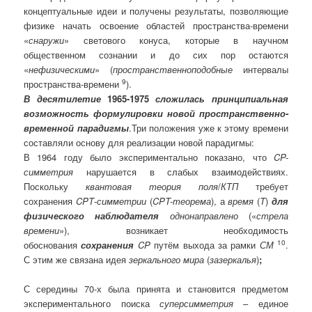
концептуальные идеи и получены результаты, позволяющие
физике начать освоение областей пространства-времени
«
снаружи
» светового конуса, которые в научном
общественном сознании и до сих пор остаются
«
нефизическими
» (
пространственноподобные
интервалы
9
пространства-времени
).
В десятилетие
1965-1975
сложилась принципиальная
возможность формулировки новой пространственно-
временной парадигмы
.
Три положения уже к этому времени
составляли основу для реализации новой парадигмы:
В 1964 году было экспериментально показано, что
CP-
симметрия
нарушается в слабых взаимодействиях.
Поскольку
квантовая теория поля
/
КТП
требует
сохранения
CPT
-
симметрии
(
CPT-теорема
), а
время
(
T
)
для
физического наблюдателя
однонаправлено
(«
стрела
времени
»), возникает необходимость
10
обоснования
сохранения
CP
путём выхода за рамки
СМ
.
С этим же связана идея
зеркального мира
(
зазеркалья
)
;
С середины 70-х была принята и становится предметом
экспериментального поиска
суперсимметрия
– единое