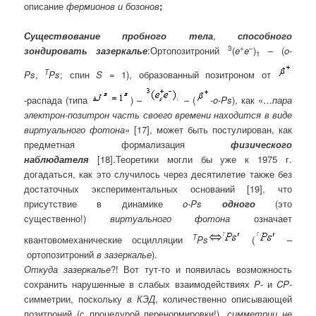
описание
фермионов и бозонов
;
Существование пробного тела
,
способного
3
+
–
зондировать
зазеркалье
:
Ортопозитроний
(
e
e
)
– (
o-
1
T
Ps
,
Ps
; спин
S
= 1), образованный позитроном от
-распада (типа
) –
– (
-
o-Ps
), как «…
пара
электрон-позитрон часть своего времени находится в виде
виртуального фотона
» [17], может быть постулирован, как
предметная формализация
физического
наблюдателя
[18].
Теоретики могли бы уже к 1975 г.
догадаться, как это случилось через десятилетие также без
достаточных экспериментальных оснований [19], что
присутствие в динамике
o-Ps
одного
(это
существенно!)
виртуального фотона
означает
T
квантовомеханические осцилляции
Ps
(
–
ортопозитроний
в зазеркалье
).
Откуда зазеркалье
?! Вот тут-то и появилась возможность
сохранить нарушенные в слабых взаимодействиях
P
- и
CP
-
симметрии, поскольку
в
КЭД
, количественно описывающей
позитроний (с процедурой перенормировки!),
симметрии не