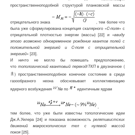
пространственноподобной структурой планковской массы
отрицательного знака
, тем более что
была уже сформулирована концепция скалярного «
C-поля
» с
отрицательной плотностью энергии (массы) [22] и «
ввиду
этого возможно одновременное рождение квантов полей с
положительной энергией и
C-поля с отрицательной
энергией
» [23].
И ничто не могло бы помешать предположению,
что
топологический квантовый переход
/
ТКП
в двузначное (
) пространственноподобное конечное состояние в среде
газообразного неона обосновывает коллективизацию
22*
ядерного возбуждения
Ne
по
идентичным ядрам
,
тем более, что уже были известны топологические идеи
Дж.А.Уилера [24] и показана возможность
релятивистских
движений макроскопических тел с нулевой массой
покоя
[25].