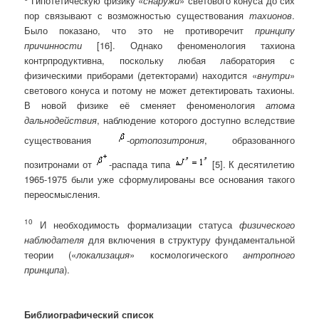
Гипотетическую физику «
снаружи
» светового конуса до сих
пор связывают с возможностью существования
тахионов
.
Было показано, что это не противоречит
принципу
причинности
[16]. Однако феноменология тахиона
контрпродуктивна, поскольку любая лаборатория с
физическими приборами (детекторами) находится «
внутри
»
светового конуса и потому не может детектировать тахионы.
В новой физике её сменяет феноменология
атома
дальнодействия
, наблюдение которого доступно вследствие
существования
-
ортопозитрония
, образованного
позитронами от
-распада типа
[5]. К десятилетию
1965-1975 были уже сформулированы все основания такого
переосмысления.
10
И необходимость формализации статуса
физического
наблюдателя
для включения в структуру фундаментальной
теории («
локализация
» космологического
антропного
принципа
).
Библиографический список