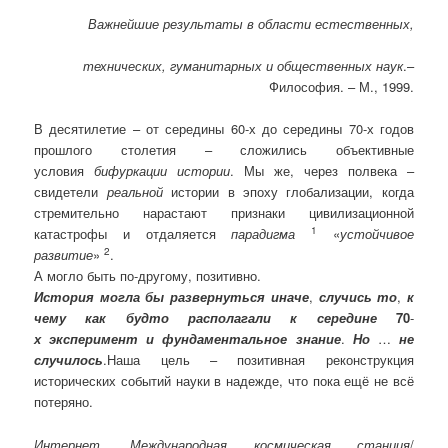
Важнейшие результаты в области естественных,
технических,
гуманитарных и общественных наук
.–
Философия. – М., 1999.
В десятилетие – от середины 60-х до середины 70-х годов
прошлого столетия – сложились объективные
условия
бифуркации истории
. Мы же, через полвека –
свидетели
реальной
истории в эпоху глобализации, когда
стремительно нарастают признаки цивилизационной
1
катастрофы и отдаляется
парадигма
«
устойчивое
2
развитие
»
.
А могло быть по-другому, позитивно.
История могла бы развернуться иначе
,
случись то
,
к
чему как будто располагали к середине
70
-
х
эксперимент и фундаментальное знание
.
Но
…
не
случилось
.
Наша цель – позитивная реконструкция
исторических событий науки в надежде, что пока ещё не всё
потеряно.
Интернет
,
Международная космическая станция
/