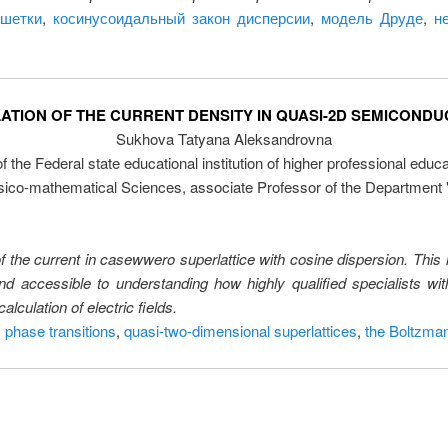
ешетки
,
косинусоидальный закон дисперсии
,
модель Друде
,
н
TION OF THE CURRENT DENSITY IN QUASI-2D SEMICOND
Sukhova Tatyana Aleksandrovna
f the Federal state educational institution of higher professional educ
sico-mathematical Sciences, associate Professor of the Department 
y of the current in casewwero superlattice with cosine dispersion. T
 and accessible to understanding how highly qualified specialists w
lculation of electric fields.
 phase transitions
,
quasi-two-dimensional superlattices
,
the Boltzma