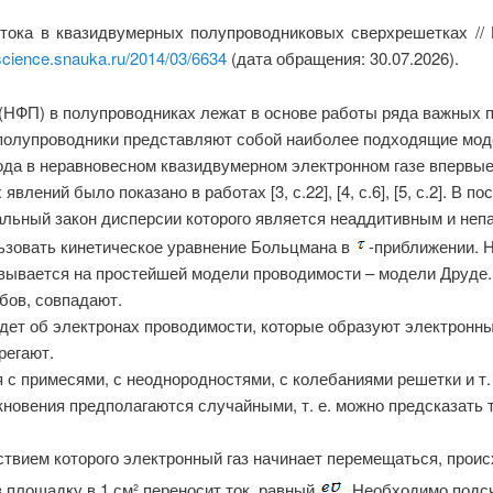
тока в квазидвумерных полупроводниковых сверхрешетках // 
/science.snauka.ru/2014/03/6634
(дата обращения: 30.07.2026).
НФП) в полупроводниках лежат в основе работы ряда важных 
и полупроводники представляют собой наиболее подходящие мо
 в неравновесном квазидвумерном электронном газе впервые был
явлений было показано в работах [3, с.22], [4, с.6], [5, с.2]. В
альный закон дисперсии которого является неаддитивным и непа
ьзовать кинетическое уравнение Больцмана в
-приближении. Н
овывается на простейшей модели проводимости – модели Друде.
бов, совпадают.
ет об электронах проводимости, которые образуют электронный
регают.
с примесями, с неоднородностями, с колебаниями решетки и т. 
овения предполагаются случайными, т. е. можно предсказать т
твием которого электронный газ начинает перемещаться, происхо
з площадку в 1 см² переносит ток, равный
. Необходимо подсч