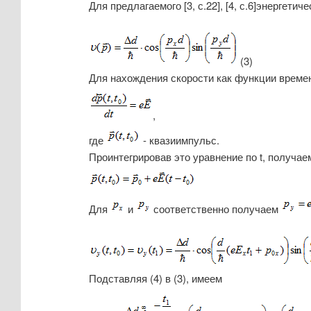
Для предлагаемого [3, с.22], [4, с.6]энергет
(3
)
Для нахождения скорости как функции време
,
где
- квазиимпульс.
Проинтегрировав это уравнение по t, получае
Для
и
соответственно получаем
Подставляя (4) в (3), имеем