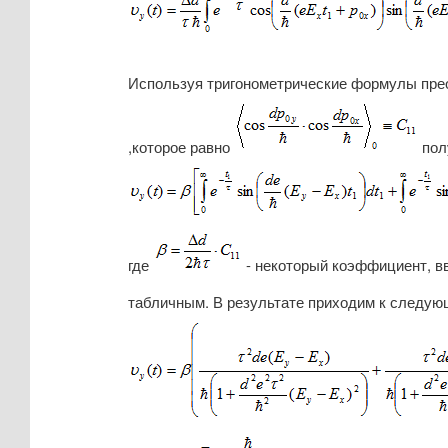
Используя тригонометрические формулы пре
,которое равно
пол
где
- некоторый коэффициент, вв
табличным. В результате приходим к следу