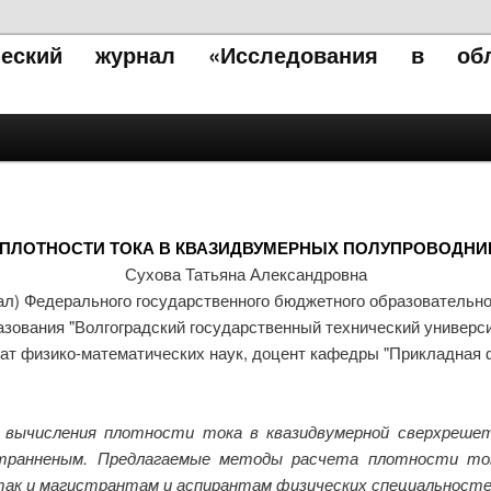
ический журнал «Исследования в обл
ПЛОТНОСТИ ТОКА В КВАЗИДВУМЕРНЫХ ПОЛУПРОВОДНИ
Сухова Татьяна Александровна
ал) Федерального государственного бюджетного образовательн
азования "Волгоградский государственный технический универси
ат физико-математических наук, доцент кафедры "Прикладная 
ычисления плотности тока в квазидвумерной сверхрешетк
странненым. Предлагаемые методы расчета плотности то
ак и магистрантам и аспирантам физических специальност