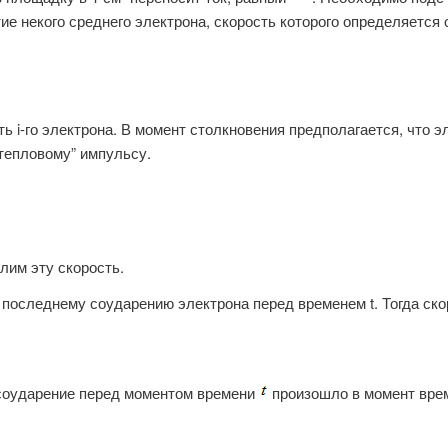
ие некого среднего электрона, скорость которого определяетс
ть i-го электрона. В момент столкновения предполагается, что 
“тепловому” импульсу.
им эту скорость.
последнему соударению электрона перед временем t. Тогда ско
е соударение перед моментом времени
произошло в момент вре