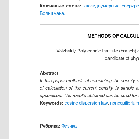
Ключевые слова:
квазидвумерные сверхр
Больцмана.
METHODS OF CALCULA
Volzhskiy Polytechnic Institute (branch) o
candidate of phy
Abstract
In this paper methods of calculating the densit
of calculation of the current density is simple
specialties. The results obtained can be used for ca
Keywords:
cosine dispersion law
,
nonequilibrium
Рубрика:
Физика