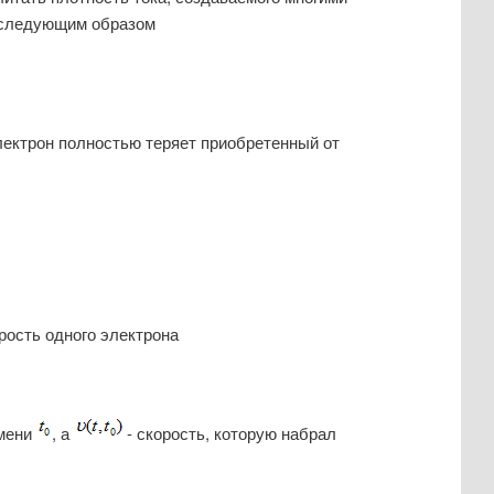
я следующим образом
электрон полностью теряет приобретенный от
рость одного электрона
мени
, а
- скорость, которую набрал