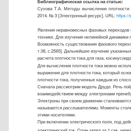
Библиографическая ссылка на статью:
Сухова Т.А. Методы вычисления плотности 
2014. № 3 [Электронный ресурс]. URL:
https:/
Явления неравновесных фазовых переходов (
технике. Для изучения нелинейной динамик
Возможность существования фазового перехода
т.38, с.2565]. Дальнейшее изучение указанных 
расчета плотности тока для газа, косинусоид
Для вычисления плотности тока можно испол
выражения для плотности тока, который осн
плотности тока, полученные каждым из спосо
Сначала рассмотрим модель Друде. Речь пойд
взаимодействием между электронами пренеб
Электроны при своем движении сталкиваются 
называются
рассеивателями.
Моменты столкн
этими носителями.
При включении электрического поля, под дейс
электрический ток. Один заряд за 1 сек. чере