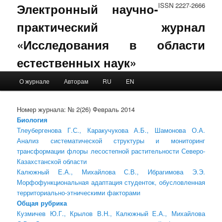
Электронный научно-
ISSN 2227-2666
практический журнал
«Исследования в области
естественных наук»
Main menu
О журнале
Авторам
RU
EN
Skip to primary content
Skip to secondary content
Номер журнала: № 2(26) Февраль 2014
Биология
Тлеубергенова Г.С., Каракучукова А.Б., Шамонова О.А.
Анализ систематической структуры и мониторинг
трансформации флоры лесостепной растительности Северо-
Казахстанской области
Калюжный Е.А., Михайлова С.В., Ибрагимова Э.Э.
Морфофункциональная адаптация студенток, обусловленная
территориально-этническими факторами
Общая рубрика
Кузмичев Ю.Г., Крылов В.Н., Калюжный Е.А., Михайлова