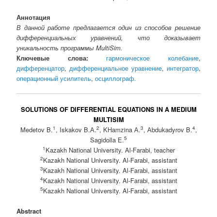
Аннотация
В данной работе предлагается один из способов решение
дифференциальных уравнений, что доказывает
уникальность программы MultiSim.
Ключевые слова:
гармоническое колебание
,
дифференцатор
,
дифференциальное уравнение
,
интегратор
,
операционный усилитель
,
осциллограф.
SOLUTIONS OF DIFFERENTIAL EQUATIONS IN A MEDIUM
MULTISIM
1
2
3
4
Medetov B.
, Iskakov B.А.
, KHamzina А.
, Аbdukadyrov B.
,
5
Sagidolla E.
1
Kazakh National University. Al-Farabi, teacher
2
Kazakh National University. Al-Farabi, assistant
3
Kazakh National University. Al-Farabi, assistant
4
Kazakh National University. Al-Farabi, assistant
5
Kazakh National University. Al-Farabi, assistant
Abstract