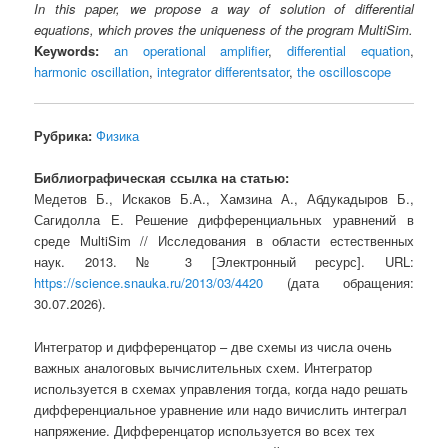
In this paper, we propose a way of solution of differential
equations, which proves the uniqueness of the program MultiSim.
Keywords:
an operational amplifier
,
differential equation
,
harmonic oscillation
,
integrator differentsator
,
the oscilloscope
Рубрика:
Физика
Библиографическая ссылка на статью:
Медетов Б., Искаков Б.А., Хамзина А., Абдукадыров Б.,
Сагидолла Е. Решение дифференциальных уравнений в
среде MultiSim // Исследования в области естественных
наук. 2013. № 3 [Электронный ресурс]. URL:
https://science.snauka.ru/2013/03/4420
(дата обращения:
30.07.2026).
Интегратор и дифференцатор – две схемы из числа очень
важных аналоговых вычислительных схем. Интегратор
используется в схемах управления тогда, когда надо решать
дифференциальное уравнение или надо вичислить интеграл
напряжение. Дифференцатор используется во всех тех