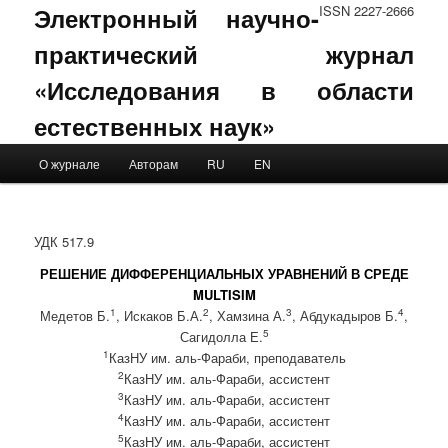
Электронный научно-
ISSN 2227-2666
практический журнал
«Исследования в области
естественных наук»
Main menu
О журнале
Авторам
RU
EN
Skip to primary content
Skip to secondary content
УДК 517.9
РЕШЕНИЕ ДИФФЕРЕНЦИАЛЬНЫХ УРАВНЕНИЙ В СРЕДЕ
MULTISIM
1
2
3
4
Медетов Б.
, Искаков Б.А.
, Хамзина А.
, Абдукадыров Б.
,
5
Сагидолла Е.
1
КазНУ им. аль-Фараби, преподаватель
2
КазНУ им. аль-Фараби, ассистент
3
КазНУ им. аль-Фараби, ассистент
4
КазНУ им. аль-Фараби, ассистент
5
КазНУ им. аль-Фараби, ассистент