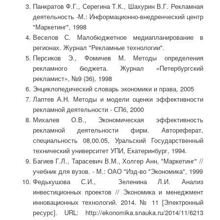
Панкратов Ф.Г., Серегина Т.К., Шахурин В.Г. Рекламная
деятельность -М.: Информационно-внедренческий центр
"Маркетинг", 1998
Веселов С. Малобюджетное медиапланирование в
регионах. Журнал "Рекламные технологии".
Персиков Э., Фомичев М. Методы определения
рекламного бюджета. Журнал «Петербургский
рекламист», №9 (36), 1998
Энциклопедический словарь экономики и права, 2005
Лаптев А.Н. Методы и модели оценки эффективности
рекламной деятельности - СПб, 2000
Михалев О.В., Экономическая эффективность
рекламной деятельности фирм. Автореферат,
специальность 08,00.05, Уральский Государственный
технический университет УПИ, Екатеринбург, 1994.
Багиев Г.Л., Тарасевич В.М., Холгер Анн, "Маркетинг" //
учебник для вузов. - М.: ОАО "Изд-во "Экономика", 1999
Федькушова С.И., Зеленина Л.И. Анализ
инвестиционных проектов // Экономика и менеджмент
инновационных технологий. 2014. № 11 [Электронный
ресурс]. URL: http://ekonomika.snauka.ru/2014/11/6213