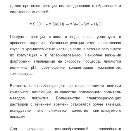
Далее протекает реакция поликонденсации с образованием
силоксановых связей:
≡ Si(OH) + ≡ Si(OH) → ≡Si−O−Si≡ + H
O
2
Продукты реакции, этанол и вода, вновь участвуют в
процессе гидролиза. Указанные реакции ведут к появлению
круглых кремнеземистых частиц в золе, а затем в результате
их коагуляции – к гелеобразованию. Наиболее важными
факторами, влияющими на скорость процесса, являются
величина рН, соотношение концентраций компонентов,
температура.
Вязкость пленкообразующего раствора является важным
критерием, влияющим на качество получаемого золь-гель
методом покрытия. Большинство пленкообразующих
растворов с течением времени становятся более вязкими,
вследствие чего снижается качество синтезируемого
покрытия.
Для изучения пленкообразующей способности