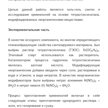
Целью данной работы является золь-гель синтез и
исследование кремнезолей на основе тетраэтоксисилана,
модифицированных неорганическими веществами.
Экспериментальная часть
В качестве исходного компонента, во многом определяющего
пленкообразующие свойства синтезируемого материала, был
выбран раствор тетраэтоксисилана (ТЭОС) Si(OC
H
)
.
2
5
4
Этиловый спирт использовался как растворитель.
Катализатором процесса гидролиза тетроэтоксисилана
являлась азотная кислота. Модифицирующие
неорганические добавки вводили через соли, растворимые в
воде и этаноле, в виде нитратов. В качестве неорганических
модификаторов были выбраны нитрат алюминия Al(NO
)
×
3
3
9H
O и нитрат никеля (II) Ni(NO
)
× 6H
O.
2
3
2
2
Процесс приготовления кремнезолей включал в себя
следующие этапы: приготовление однородного раствора –
золя, его гелирование и сушку.