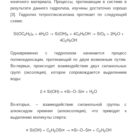
конечного материала. Процессы, протекающие в системе в
результате данного гидролиза, изучены достаточно хорошо
[3]. Гидролиз тетроэтоксисилана протекает по следующей
схеме:
Si(OC
H
)
+ 4H
O → Si(OH)
+ 4C
H
OH → SiO
+ 2H
O +
2
5
4
2
4
2
5
2
2
4C
H
OH
2
5
Одновременно с гидролизом начинается процесс
поликонденсации, протекающий по двум возможным путям.
Во-первых, происходит взаимодействие двух силанольных
групп (оксоляция), которое сопровождается выделением
воды:
2 ≡ Si(OH)→ ≡Si−O−Si≡ + H
O
2
Во-вторых, – взаимодействие силанольной группы с
алкоксидом кремния (алкоксоляция), что приводит к
выделению молекулы спирта:
≡ Si(OH) + C
H
OSi≡ → ≡Si−O−Si≡ + C
H
OH
2
5
2
5