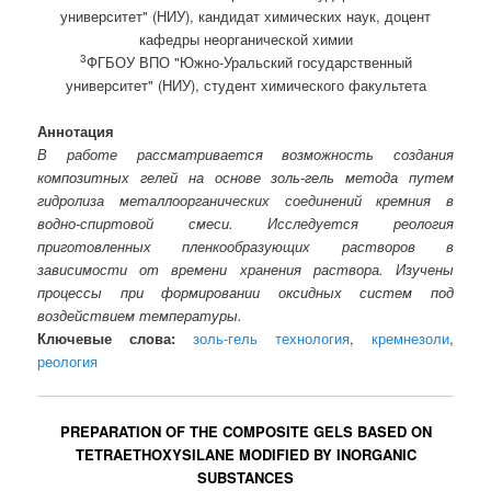
университет" (НИУ), кандидат химических наук, доцент
кафедры неорганической химии
3
ФГБОУ ВПО "Южно-Уральский государственный
университет" (НИУ), студент химического факультета
Аннотация
В работе рассматривается возможность создания
композитных гелей на основе золь-гель метода путем
гидролиза металлоорганических соединений кремния в
водно-спиртовой смеси. Исследуется реология
приготовленных пленкообразующих растворов в
зависимости от времени хранения раствора. Изучены
процессы при формировании оксидных систем под
воздействием температуры.
Ключевые слова:
золь-гель технология
,
кремнезоли
,
реология
PREPARATION OF THE COMPOSITE GELS BASED ON
TETRAETHOXYSILANE MODIFIED BY INORGANIC
SUBSTANCES