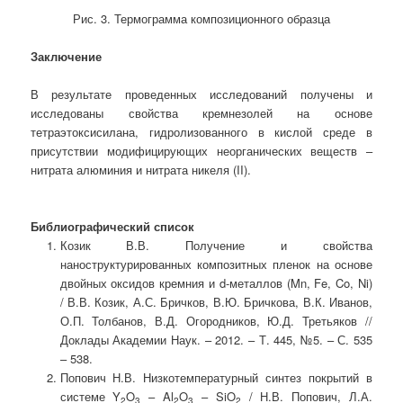
Рис. 3. Термограмма композиционного образца
Заключение
В результате проведенных исследований получены и
исследованы свойства кремнезолей на основе
тетраэтоксисилана, гидролизованного в кислой среде в
присутствии модифицирующих неорганических веществ –
нитрата алюминия и нитрата никеля (II).
Библиографический список
Козик В.В. Получение и свойства
наноструктурированных композитных пленок на основе
двойных оксидов кремния и d-металлов (Mn, Fe, Co, Ni)
/ В.В. Козик, А.С. Бричков, В.Ю. Бричкова, В.К. Иванов,
О.П. Толбанов, В.Д. Огородников, Ю.Д. Третьяков //
Доклады Академии Наук. – 2012. – Т. 445, №5. – С. 535
– 538.
Попович Н.В. Низкотемпературный синтез покрытий в
системе Y
O
– Al
O
– SiO
/ Н.В. Попович, Л.А.
2
3
2
3
2