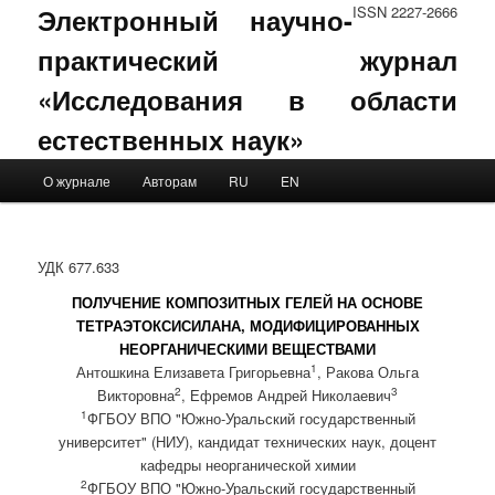
Электронный научно-
ISSN 2227-2666
практический журнал
«Исследования в области
естественных наук»
Main menu
О журнале
Авторам
RU
EN
Skip to primary content
Skip to secondary content
УДК 677.633
ПОЛУЧЕНИЕ КОМПОЗИТНЫХ ГЕЛЕЙ НА ОСНОВЕ
ТЕТРАЭТОКСИСИЛАНА, МОДИФИЦИРОВАННЫХ
НЕОРГАНИЧЕСКИМИ ВЕЩЕСТВАМИ
1
Антошкина Елизавета Григорьевна
, Ракова Ольга
2
3
Викторовна
, Ефремов Андрей Николаевич
1
ФГБОУ ВПО "Южно-Уральский государственный
университет" (НИУ), кандидат технических наук, доцент
кафедры неорганической химии
2
ФГБОУ ВПО "Южно-Уральский государственный