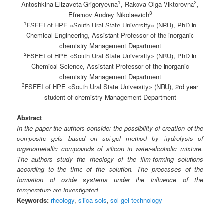
1
2
Antoshkina Elizaveta Grigoryevna
, Rakova Olga Viktorovna
,
3
Efremov Andrey Nikolaevich
1
FSFEI of HPE «South Ural State University» (NRU), PhD in
Chemical Engineering, Assistant Professor of the inorganic
chemistry Management Department
2
FSFEI of HPE «South Ural State University» (NRU), PhD in
Chemical Science, Assistant Professor of the inorganic
chemistry Management Department
3
FSFEI of HPE «South Ural State University» (NRU), 2rd year
student of chemistry Management Department
Abstract
In the paper the authors consider the possibility of creation of the
composite gels based on sol-gel method by hydrolysis of
organometallic compounds of silicon in water-alcoholic mixture.
The authors study the rheology of the film-forming solutions
according to the time of the solution. The processes of the
formation of oxide systems under the influence of the
temperature are investigated.
Keywords:
rheology
,
silica sols
,
sol-gel technology